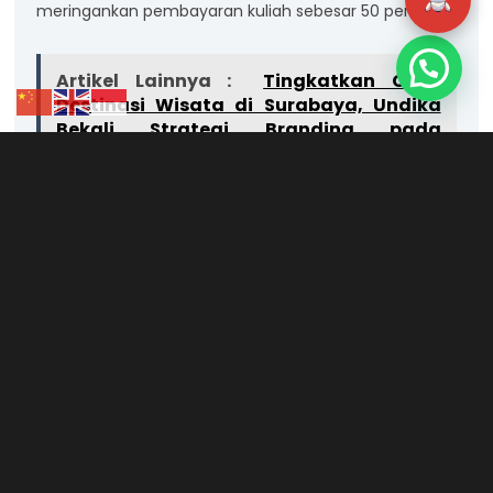
meringankan pembayaran kuliah sebesar 50 persen.
Artikel Lainnya :
Tingkatkan Citra
Destinasi Wisata di Surabaya, Undika
Bekali Strategi Branding pada
Pengelola
“Salah satu kegiatan yang saya ikuti dan dapatkan
yakni PKM GFK yaitu Gagasan Futuristik Kreatif dengan
judul Zero Paper Concept. Jadi mengurangi
penggunaan kertas melalui teknologi digital,” kata dia.
Ia menjelaskan inovasinya berupaya mengalihkan
berbagai penggunaan kertas ke media digital. Jadi
penggunaan kertas bekas yang nggak perlu itu bisa
dialihkan ke penggunaan gadget dan sejenisnya.
Menurutnya hal ini perlu dilakukan karena kertas juga
bisa menyumbang efek pemanasan global. Sehingga