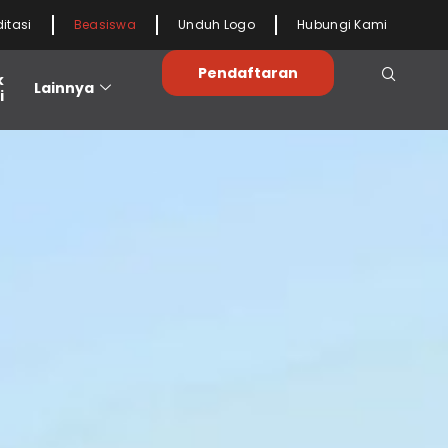
ditasi
Beasiswa
Unduh Logo
Hubungi Kami
Pendaftaran
k
Lainnya
i