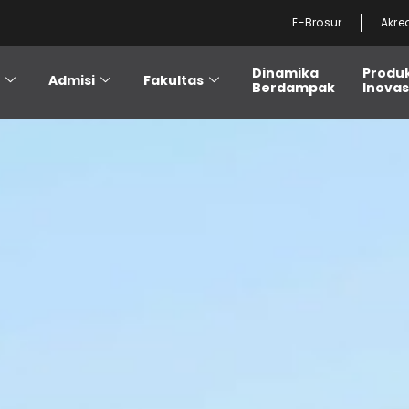
E-Brosur
Akre
Dinamika
Produ
i
Admisi
Fakultas
Berdampak
Inovas