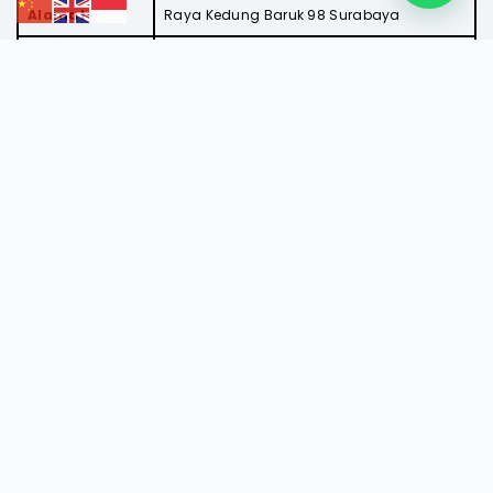
Alamat
Raya Kedung Baruk 98 Surabaya
Telpon
031-8721731
KaProdi
Dr. Ira Puspasari, S.Si., M.T.
Email
ira@dinamika.ac.id
Email Prodi
prodi.tk@dinamika.ac.id
Website
https://tk.dinamika.ac.id
Akreditasi
Baik Sekali
Yayasan PUTRA BHAKTI SENTOSA
Jln Raya Kedung Baruk 98 Surabaya