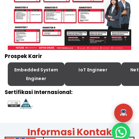
Prospek Karir
Embedded System
IoT Engineer
Net
Engineer
Sertifikasi Internasional:
Informasi Kontak