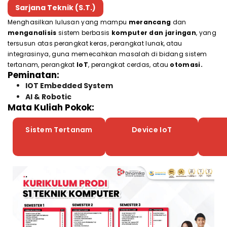
Sarjana Teknik (S.T.)
Menghasilkan lulusan yang mampu
merancang
dan
menganalisis
sistem berbasis
komputer dan jaringan
, yang
tersusun atas perangkat keras, perangkat lunak, atau
integrasinya, guna memecahkan masalah di bidang sistem
tertanam, perangkat
IoT
, perangkat cerdas, atau
otomasi.
Peminatan:
IOT Embedded System
AI & Robotic
Mata Kuliah Pokok:
Sistem Tertanam
Device IoT