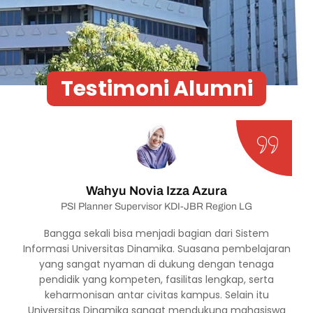
Testimoni Alumni
Wahyu Novia Izza Azura
PSI Planner Supervisor KDI-JBR Region LG
Bangga sekali bisa menjadi bagian dari Sistem
Ku
a
Informasi Universitas Dinamika. Suasana pembelajaran
be
yang sangat nyaman di dukung dengan tenaga
un,
pendidik yang kompeten, fasilitas lengkap, serta
y
.
keharmonisan antar civitas kampus. Selain itu
a
Universitas Dinamika sangat mendukung mahasiswa