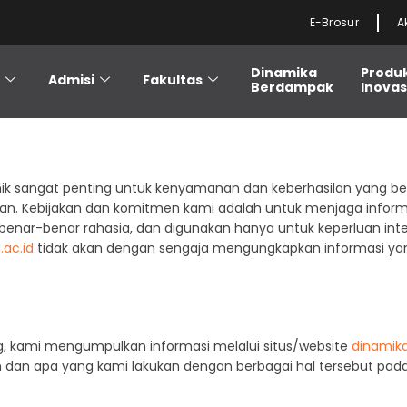
E-Brosur
A
Dinamika
Produ
i
Admisi
Fakultas
Berdampak
Inovas
nik sangat penting untuk kenyamanan dan keberhasilan yang ber
uran. Kebijakan dan komitmen kami adalah untuk menjaga informa
benar-benar rahasia, dan digunakan hanya untuk keperluan int
.ac.id
tidak akan dengan sengaja mengungkapkan informasi yang d
g, kami mengumpulkan informasi melalui situs/website
dinamika
dan apa yang kami lakukan dengan berbagai hal tersebut pada