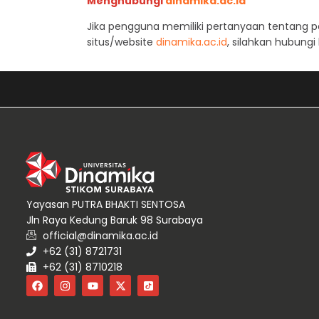
Menghubungi
dinamika.ac.id
Jika pengguna memiliki pertanyaan tentang per
situs/website
dinamika.ac.id
, silahkan hubungi
Yayasan PUTRA BHAKTI SENTOSA
Jln Raya Kedung Baruk 98 Surabaya
official@dinamika.ac.id
+62 (31) 8721731
+62 (31) 8710218