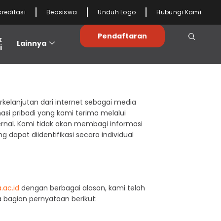
kreditasi
Beasiswa
Unduh Logo
Hubungi Kami
Pendaftaran
k
Lainnya
i
kelanjutan dari internet sebagai media
si pribadi yang kami terima melalui
ernal. Kami tidak akan membagi informasi
apat diidentifikasi secara individual
.ac.id
dengan berbagai alasan, kami telah
 bagian pernyataan berikut: