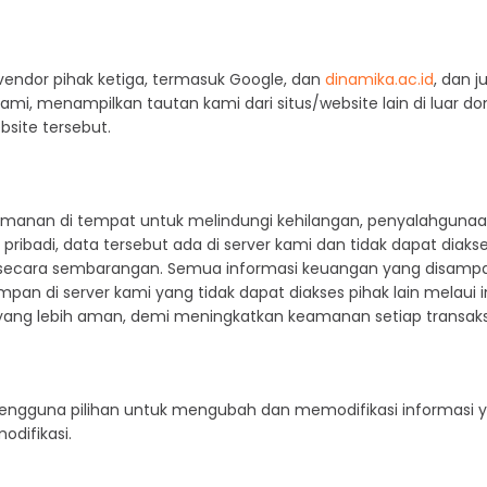
n vendor pihak ketiga, termasuk Google, dan
dinamika.ac.id
, dan j
i, menampilkan tautan kami dari situs/website lain di luar d
ebsite tersebut.
eamanan di tempat untuk melindungi kehilangan, penyalahgunaa
ibadi, data tersebut ada di server kami dan tidak dapat diakses 
ecara sembarangan. Semua informasi keuangan yang disampa
impan di server kami yang tidak dapat diakses pihak lain melaui
 yang lebih aman, demi meningkatkan keamanan setiap transaks
engguna pilihan untuk mengubah dan memodifikasi informasi y
odifikasi.