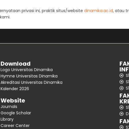
nyataan privasi ini, praktik situs/website
dinamika.ac.id
, atau 
 kami.
Download
FA
IN
Logo Universitas Dinamika
S
Hymne Universitas Dinamika
S
Akreditasi Universitas Dinamika
S
Kalender 2026
FA
Website
KR
Journals
S
Google Scholar
D
Library
FA
Career Center
S