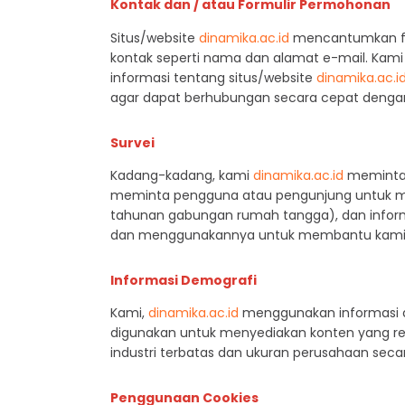
Kontak dan / atau Formulir Permohonan
Situs/website
dinamika.ac.id
mencantumkan for
kontak seperti nama dan alamat e-mail. Kam
informasi tentang situs/website
dinamika.ac.i
agar dapat berhubungan secara cepat dengan
Survei
Kadang-kadang, kami
dinamika.ac.id
meminta p
meminta pengguna atau pengunjung untuk me
tahunan gabungan rumah tangga), dan informas
dan menggunakannya untuk membantu kami 
Informasi Demografi
Kami,
dinamika.ac.id
menggunakan informasi dem
digunakan untuk menyediakan konten yang re
industri terbatas dan ukuran perusahaan sec
Penggunaan Cookies