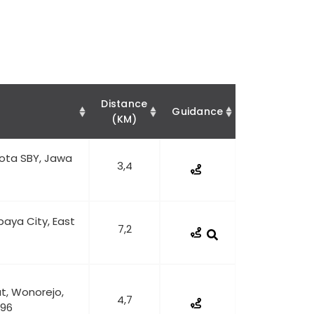
Distance
Guidance
(KM)
Kota SBY, Jawa
3,4
aya City, East
7,2
t, Wonorejo,
4,7
296