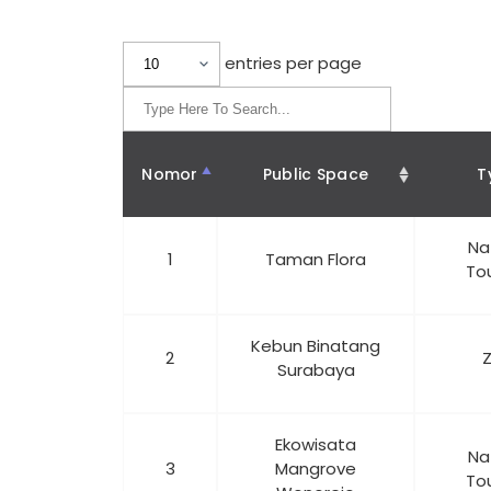
entries per page
Nomor
Public Space
T
Na
1
Taman Flora
To
Kebun Binatang
2
Surabaya
Ekowisata
Na
3
Mangrove
To