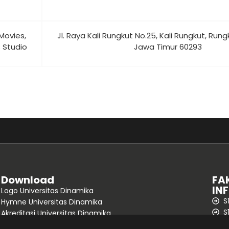
 Movies,
Jl. Raya Kali Rungkut No.25, Kali Rungkut, Rung
 Studio
Jawa Timur 60293
Download
FA
IN
Logo Universitas Dinamika
S
Hymne Universitas Dinamika
S
Akreditasi Universitas Dinamika
S
Kalender 2026