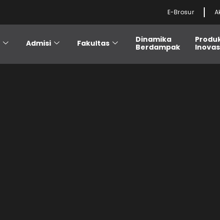
E-Brosur
A
Dinamika
Produ
i
Admisi
Fakultas
Berdampak
Inovas