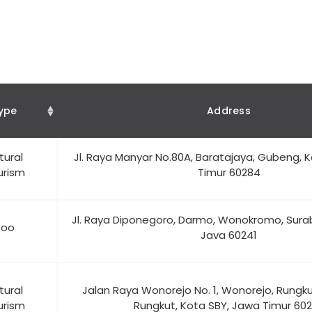
ype
Address
tural
Jl. Raya Manyar No.80A, Baratajaya, Gubeng, 
urism
Timur 60284
Jl. Raya Diponegoro, Darmo, Wonokromo, Surab
Zoo
Java 60241
tural
Jalan Raya Wonorejo No. 1, Wonorejo, Rungku
urism
Rungkut, Kota SBY, Jawa Timur 60