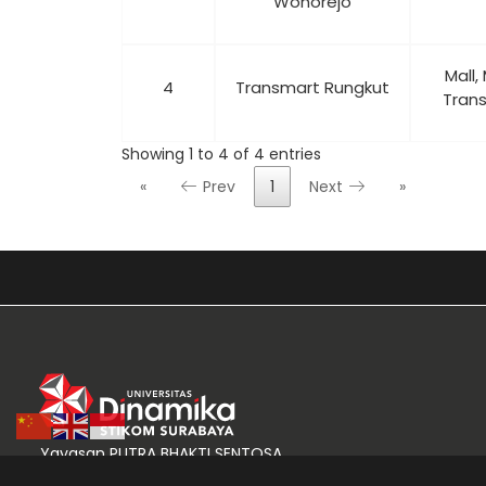
Wonorejo
Mall,
4
Transmart Rungkut
Trans
Showing 1 to 4 of 4 entries
«
Prev
1
Next
»
Yayasan PUTRA BHAKTI SENTOSA
Jln Raya Kedung Baruk 98 Surabaya