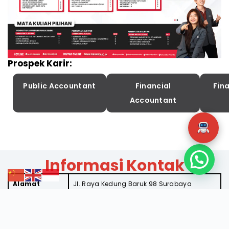
Prospek Karir:
Public Accountant
Financial
Fina
Accountant
Informasi Kontak
Alamat
Jl. Raya Kedung Baruk 98 Surabaya
Telepon
031-8721731
KaProdi
Tony Soebijono, S.E., S.H., M.Ak.