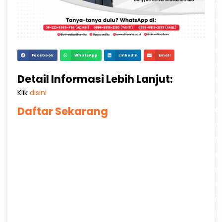
K
e
t
e
Facebook
WhatsApp
LinkedIn
Email
n
Detail Informasi Lebih Lanjut:
t
Klik
disini
u
Daftar Sekarang
a
n
P
e
n
e
r
i