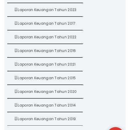
Laporan Keuangan Tahun 2023
Laporan Keuangan Tahun 2017
Laporan Keuangan Tahun 2022
Laporan Keuangan Tahun 2016
Laporan Keuangan Tahun 2021
Laporan Keuangan Tahun 2015
Laporan Keuangan Tahun 2020
Laporan Keuangan Tahun 2014
Laporan Keuangan Tahun 2019