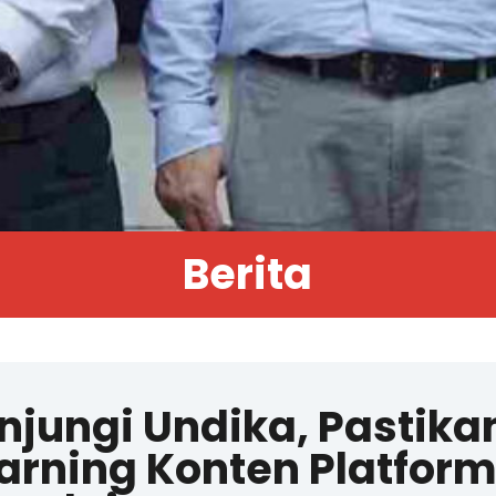
Berita
jungi Undika, Pastika
arning Konten Platfor