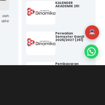
KALENDER
AKADEMIK 261
 oleh
 akhir
Perwalian
Semester Ganjil
2026/2027 (261)
Pembayaran
BOP/SPP/SKS
SEM 26.1-Bulan
Agustus
Pengumuman
Kenaikan BOP
TA 2026/2027
Sem 261