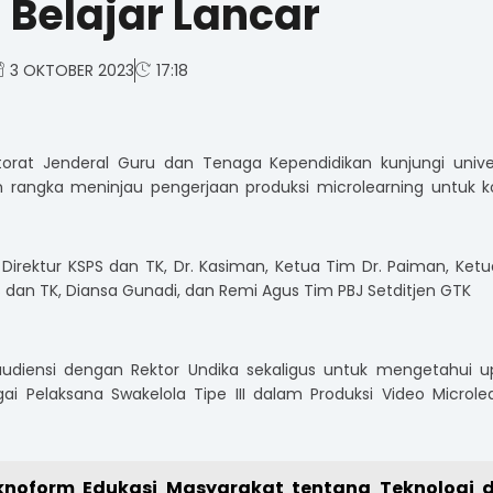
Belajar Lancar
3 OKTOBER 2023
17:18
torat Jenderal Guru dan Tenaga Kependidikan kunjungi unive
m rangka meninjau pengerjaan produksi microlearning untuk 
 Direktur KSPS dan TK, Dr. Kasiman, Ketua Tim Dr. Paiman, Ket
S dan TK, Diansa Gunadi, dan Remi Agus Tim PBJ Setditjen GTK
audiensi dengan Rektor Undika sekaligus untuk mengetahui u
gai Pelaksana Swakelola Tipe III dalam Produksi Video Microle
noform Edukasi Masyarakat tentang Teknologi 