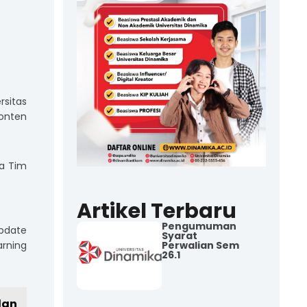
rsitas
konten
ua Tim
Artikel Terbaru
Pengumuman
pdate
Syarat
arning
Perwalian Sem
26.1
dan