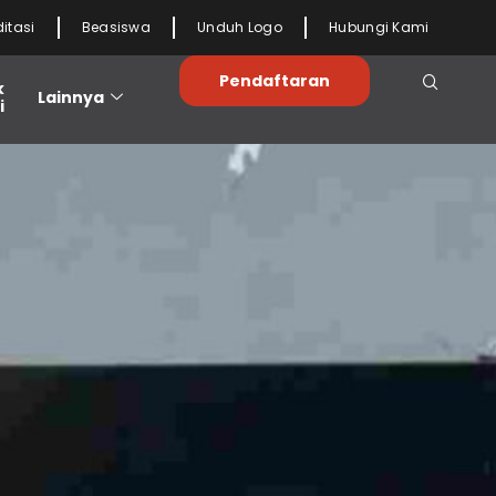
ditasi
Beasiswa
Unduh Logo
Hubungi Kami
Pendaftaran
k
Lainnya
i