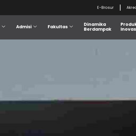
E-Brosur
Akre
Dinamika
Produ
i
Admisi
Fakultas
Berdampak
Inovas