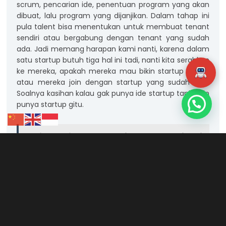
scrum, pencarian ide, penentuan program yang akan
dibuat, lalu program yang dijanjikan. Dalam tahap ini
pula talent bisa menentukan untuk membuat tenant
sendiri atau bergabung dengan tenant yang sudah
ada. Jadi memang harapan kami nanti, karena dalam
satu startup butuh tiga hal ini tadi, nanti kita serahkan
ke mereka, apakah mereka mau bikin startup sendiri
atau mereka join dengan startup yang sudah ada.
Soalnya kasihan kalau gak punya ide startup tapi ingin
punya startup gitu.
Artikel Lainnya :
Undika Buat Aplikasi
Peringatan Jaga Jarak
“Jika membuat startup, mereka bebas memiliki ide
dan model bisnis yang diinginkan dan akan kami
dampingi selanjutnya,” kata Yani.
Setelah resmi bergabung dengan startup, Yani