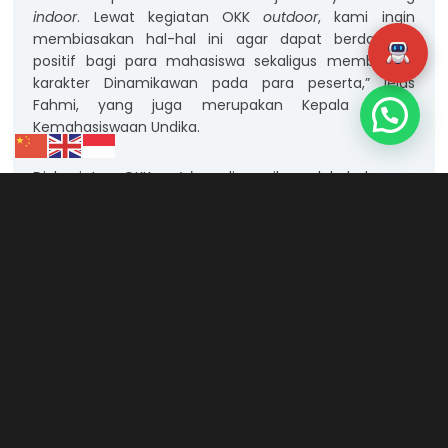
indoor
. Lewat kegiatan OKK
outdoor
, kami ingin
membiasakan hal-hal ini agar dapat berdampak
positif bagi para mahasiswa sekaligus membentuk
karakter Dinamikawan pada para peserta,” jelas
Fahmi, yang juga merupakan Kepala Bagian
Kemahasiswaan Undika.
Di kegiatan OKK
outdoor
diramaikan oleh beberapa
games
yang bertujuan untuk memperteguh nilai-nilai
budaya organisasi Undika, diantaranya adalah estafet
air,
flying ball
,
moving carpet
, dan menggambar
berantai. Suara yang riuh dan penuh sorak sorai dari
para peserta OKK 2025 selama mengikuti
games
mencerminkan bahwa mereka mengikuti kegiatan ini
dengan penuh sukacita, sembari belajar arti
solidaritas dan kerjasama.
Artikel Lainnya :
Tim Esport MLBB Undika
Memenangkan Turnamen Toys &