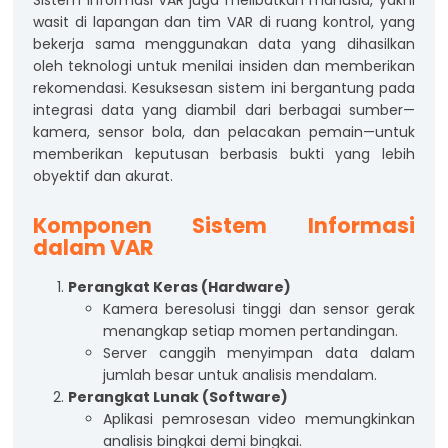
Sistem informasi VAR juga melibatkan manusia, yakni
wasit di lapangan dan tim VAR di ruang kontrol, yang
bekerja sama menggunakan data yang dihasilkan
oleh teknologi untuk menilai insiden dan memberikan
rekomendasi. Kesuksesan sistem ini bergantung pada
integrasi data yang diambil dari berbagai sumber—
kamera, sensor bola, dan pelacakan pemain—untuk
memberikan keputusan berbasis bukti yang lebih
obyektif dan akurat.
Komponen Sistem Informasi
dalam VAR
Perangkat Keras (Hardware)
Kamera beresolusi tinggi dan sensor gerak
menangkap setiap momen pertandingan.
Server canggih menyimpan data dalam
jumlah besar untuk analisis mendalam.
Perangkat Lunak (Software)
Aplikasi pemrosesan video memungkinkan
analisis bingkai demi bingkai.