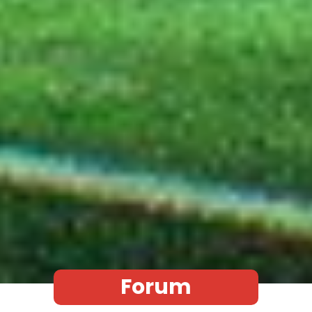
Forum