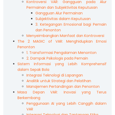
Kontroversi VAR: Gangguan pada Alur
Permainan dan Subjektivitas Keputusan
Gangguan Alur Permainan
Subjektivitas dalam Keputusan
3. Ketegangan Emosional bagi Pemain
dan Penonton
Menyeimbangkan Manfaat dan Kontroversi
The 2 MAGIC of VAR: Menghidupkan Emosi
Penonton
1. Transformasi Pengalaman Menonton
2. Dampak Psikologis pada Pemain
Sistem Informasi yang Lebih Komprehensif
dalam Sepak Bola
Integrasi Teknologi di Lapangan
Analitik untuk Strategi dan Pelatihan
Manajemen Pertandingan dan Penonton
Masa Depan VAR: Inovasi yang Terus
Berkembang
Penggunaan AI yang Lebih Canggih dalam
VAR
Integrasi Teknologi dan Tantangan Etika