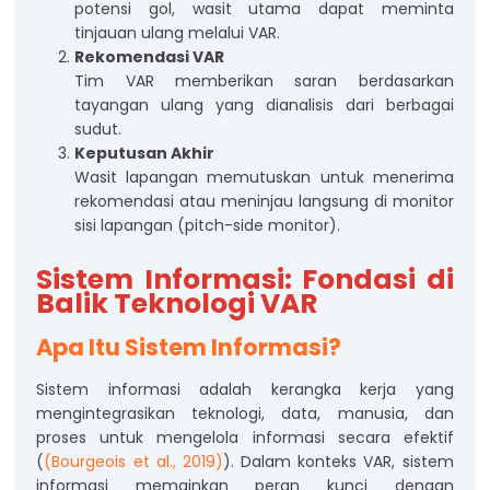
potensi gol, wasit utama dapat meminta
tinjauan ulang melalui VAR.
Rekomendasi VAR
Tim VAR memberikan saran berdasarkan
tayangan ulang yang dianalisis dari berbagai
sudut.
Keputusan Akhir
Wasit lapangan memutuskan untuk menerima
rekomendasi atau meninjau langsung di monitor
sisi lapangan (pitch-side monitor).
Sistem Informasi: Fondasi di
Balik Teknologi VAR
Apa Itu Sistem Informasi?
Sistem informasi adalah kerangka kerja yang
mengintegrasikan teknologi, data, manusia, dan
proses untuk mengelola informasi secara efektif
(
(Bourgeois et al., 2019)
). Dalam konteks VAR, sistem
informasi memainkan peran kunci dengan