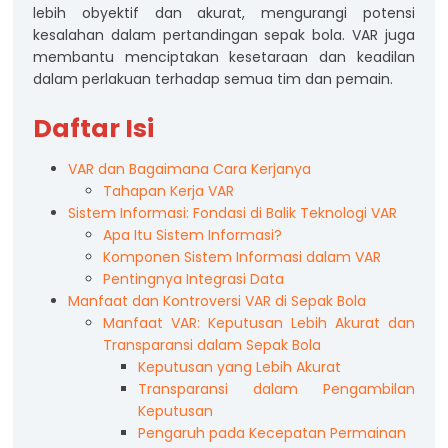
lebih obyektif dan akurat, mengurangi potensi
kesalahan dalam pertandingan sepak bola. VAR juga
membantu menciptakan kesetaraan dan keadilan
dalam perlakuan terhadap semua tim dan pemain.
Daftar Isi
VAR dan Bagaimana Cara Kerjanya
Tahapan Kerja VAR
Sistem Informasi: Fondasi di Balik Teknologi VAR
Apa Itu Sistem Informasi?
Komponen Sistem Informasi dalam VAR
Pentingnya Integrasi Data
Manfaat dan Kontroversi VAR di Sepak Bola
Manfaat VAR: Keputusan Lebih Akurat dan
Transparansi dalam Sepak Bola
Keputusan yang Lebih Akurat
Transparansi dalam Pengambilan
Keputusan
Pengaruh pada Kecepatan Permainan