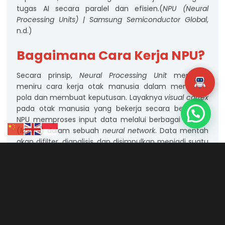
tugas AI secara paralel dan efisien.(
NPU (Neural
Processing Units) | Samsung Semiconductor Global
,
n.d.)
Bagaimana Cara Kerja NPU?
Secara prinsip,
Neural Processing Unit
mencoba
meniru cara kerja otak manusia dalam mengenali
pola dan membuat keputusan. Layaknya
visual cortex
pada otak manusia yang bekerja secara bertahap,
NPU memproses input data melalui berbagai lapisan
(
layers
) dalam sebuah
neural network
. Data mentah
akan difilter, dianalisis, dan disimpulkan menjadi suatu
hasil, seperti mengenali wajah seseorang,
menerjemahkan bahasa, atau mendeteksi objek
dalam gambar.
NPU dapat memproses miliaran operasi dalam satu
detik, menjadikannya sangat efisien untuk tugas-
tugas yang membutuhkan pengenalan pola dalam