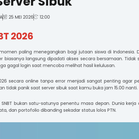
Server Sibuk
TA
25 MEI 2026
12:00
T 2026
momen paling menegangkan bagi jutaan siswa di Indonesia. 
 biasanya langsung dipadati akses secara bersamaan. Tidak s
ga gagal login saat mencoba melihat hasil kelulusan.
026 secara online tanpa error menjadi sangat penting agar p
tidak panik saat server sibuk saat kamu buka jam 15.00 nanti.
l SNBT bukan satu-satunya penentu masa depan. Dunia kerja d
ata, dan portofolio dibanding sekadar status lolos PTN.