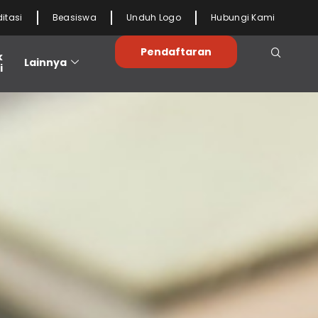
ditasi
Beasiswa
Unduh Logo
Hubungi Kami
Pendaftaran
k
Lainnya
i