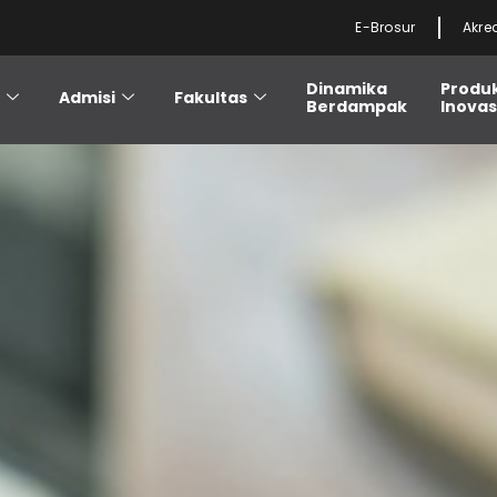
E-Brosur
Akre
Dinamika
Produ
i
Admisi
Fakultas
Berdampak
Inovas