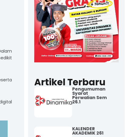
Dalam
edikit
Artikel Terbaru
eserta
Pengumuman
Syarat
Perwalian Sem
26.1
igital
KALENDER
AKADEMIK 261