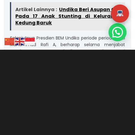
Artikel Lainnya :
Undika Beri Asupan Gizi
Pada 17 Anak Stunting di Kelurahan
Kedung Baruk
Selanjutnya Presdien BEM Undika periode periode 2021
Muhammad Rafi A, berharap selama menjabat
nantinya mampu memberikan nuansa dan energi
positif untuk teman-teman ormawa maupun
mahasiswa.
“Harapannya BEM mampu membantu baik di
bidang perkuliahan atau organisasi. Salam
semangat,” kata Mahasisa DKV Undika angkatan
2018 ini.
Ketua DPM Undika periode 2021, Mahardika Alamsyah
Singgih berkomitmen akan lebih ke arah legislasi dan