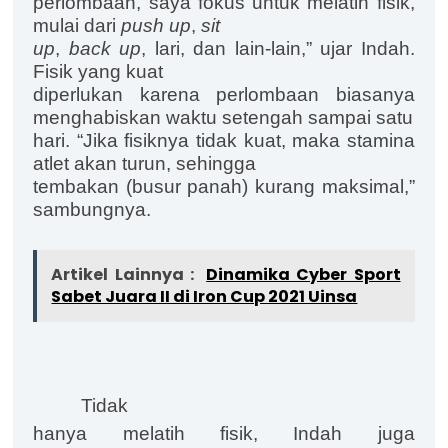
perlombaan, saya fokus untuk melatih fisik,
mulai dari
push up
,
sit
up
,
back up
, lari, dan lain-lain,” ujar Indah.
Fisik yang kuat
diperlukan karena perlombaan biasanya
menghabiskan waktu setengah sampai satu
hari. “Jika fisiknya tidak kuat, maka stamina
atlet akan turun, sehingga
tembakan (busur panah) kurang maksimal,”
sambungnya.
Artikel Lainnya :
Dinamika Cyber Sport
Sabet Juara II di Iron Cup 2021 Uinsa
Tidak
hanya melatih fisik, Indah juga