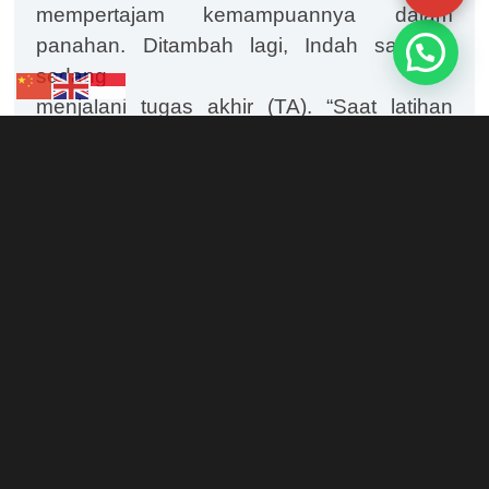
mempertajam kemampuannya dalam
panahan. Ditambah lagi, Indah saat ini
sedang
menjalani tugas akhir (TA). “Saat latihan
untuk mempersiapkan lomba, biasanya
sebulan penuh saya harus latihan saat pagi
dan sore. Pengerjaan TA saya pun menjadi
terhambat. Ini kembali ke saya, saya harus
bisa me-
manage
waktu,” ucap
Indah.
Artikel Lainnya :
Atlet Panahan Undika
Menangkan Juara 1 Piala Bupati
Sidoarjo