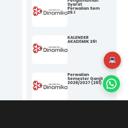
Pengumuman
Syarat
Perwalian Sem
26.1
KALENDER
AKADEMIK 261
Perwalian
Semester Ganjil
2026/2027 (261)
Pembayaran
BOP/SPP/SKS
SEM 26.1-Bulan
Agustus