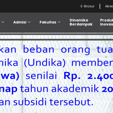
E-Brosur
Akre
Dinamika
Produ
i
Admisi
Fakultas
Berdampak
Inovas