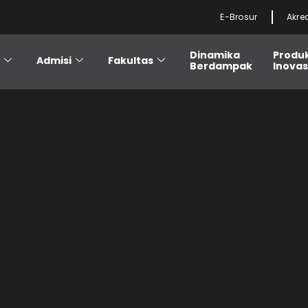
E-Brosur
Akre
Dinamika
Produ
i
Admisi
Fakultas
Berdampak
Inovas