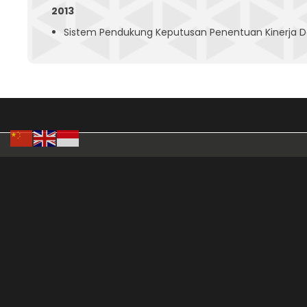
2013
Sistem Pendukung Keputusan Penentuan Kinerja Do
Yayasan PUTRA BHAKTI SENTOSA
Jln Raya Kedung Baruk 98 Surabaya
official@dinamika.ac.id
+62 (31) 8721731
+62 (31) 8710218