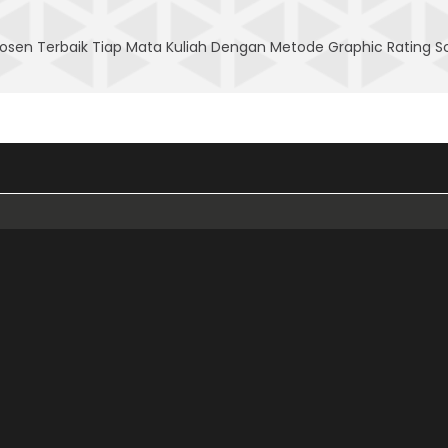
sen Terbaik Tiap Mata Kuliah Dengan Metode Graphic Rating Sca
Download
FA
IN
Logo Universitas Dinamika
S1
Hymne Universitas Dinamika
S
Akreditasi Universitas Dinamika
S1
Kalender 2026
FAK
Website
KRE
Journals
S1
Google Scholar
D4