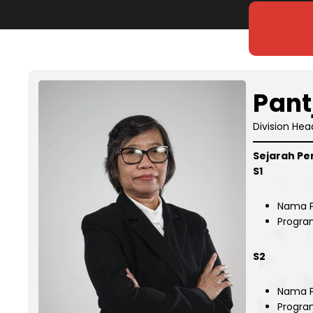
Pant
Division He
Sejarah Pe
S1
Nama P
Progra
S2
Nama P
Program