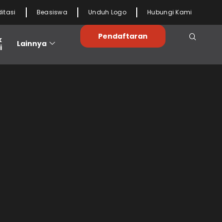
ditasi
Beasiswa
Unduh Logo
Hubungi Kami
Pendaftaran
k
Lainnya
i