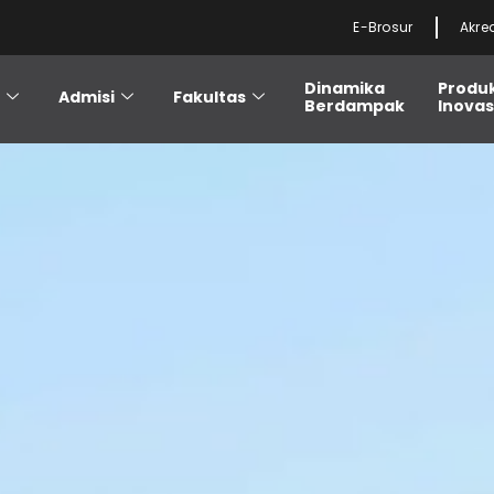
E-Brosur
Akre
Dinamika
Produ
i
Admisi
Fakultas
Berdampak
Inovas