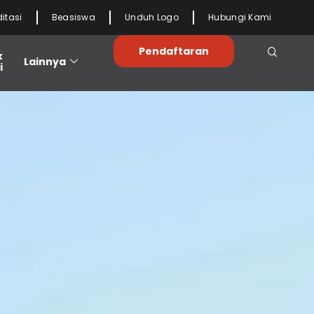
ditasi
Beasiswa
Unduh Logo
Hubungi Kami
Pendaftaran
k
Lainnya
i