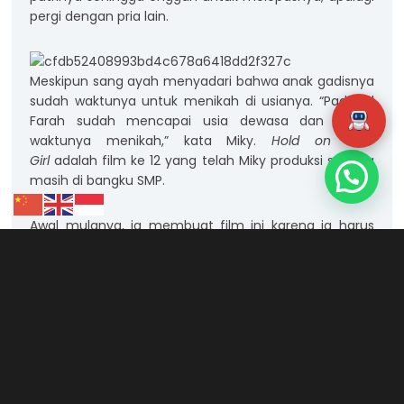
pergi dengan pria lain.
Meskipun sang ayah menyadari bahwa anak gadisnya
sudah waktunya untuk menikah di usianya. “Padahal
Farah sudah mencapai usia dewasa dan sudah
waktunya menikah,” kata Miky.
Hold on Little
Girl
adalah film ke 12 yang telah Miky produksi sejak ia
masih di bangku SMP.
Awal mulanya, ia membuat film ini karena ia harus
menyelesaikan tugas akhir (TA). Ia memulai masa
produksi
Hold on Little Girl
pada tahun 2020, saat
pandemi Covid-19 melanda. “Semuanya dilakukan
dengan mengikuti protokol kesehatan yang berlaku
pada saat itu. Tidak jarang juga kami sulit bertemu
karena sedang ada
lockdown
, sehingga proses
produksi harus terhenti sementara, hingga pada
tahun 2024 ini berhasil menjadi karya final saya,” ucap