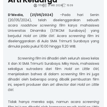
Arti Keluarga
TITA
21 MEI 2024
15:09
D’Media, (21/05/2024)
–Pada hari Senin
(20/05/2024), telah diselenggarakan sebuah
acara
roadshow
screening film
karya mahasiswa
Universitas Dinamika (STIKOM Surabaya) yang
berjudul
Hold on Little Girl
. Acara
screening film
ini
diselenggarakan di Aula SMA Trimurti Surabaya yang
dimulai pada pukul 10.00 hingga 11.20 WIB.
Screening film
ini dihadiri oleh seluruh siswa kelas
X dan XI SMA Trimurti Surabaya. Miky Havis, mahasiswa
sekaligus sutradara dari film
Hold on Little Girl
,
menjelaskan bahwa di dalam
screening film
ini juga
dihadiri oleh beberapa orang dibalik pembuatan film
ini, seperti produser dan
art director
dari
Hold on Little
Girl
.
Tidak hanya mereka saja, namun acara
screening