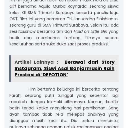
film
ini juga dihadiri oleh komposer musik
Hold on Little
Girl
bernama Aquila Qurba Raynarda, seorang siswa
kelas XII SMA Trimurti Surabaya beserta penulis lagu
OST film ini yang bernama Tri Januardha Finishianto,
seorang guru di SMA Trimurti Surabaya. Selain itu, ada
sesi
talkshow
bersama tim dari
Hold on Little Girl
yang
hadir dan membahas tentang filmnya secara
keseluruhan serta suka duka saat proses produksi.
Artikel Lainnya :
Berawal dari Story
Instagram, Siswi Asal Banjarmasin Raih
Prestasi di ‘DEFOTION’
Film bertema keluarga ini bercerita tentang
Farah, seorang putri tunggal yang sebentar lagi
menikah dengan laki-laki pilihannya. Namun, konflik
batin terjadi ketika menjelang hari pernikahan. Sang
ayah tampak tidak rela melepas anaknya yang
dianggap masih kecil itu. Dia terlalu mencintai
putrinya sehingga enggan untuk melepasnya, apalagi