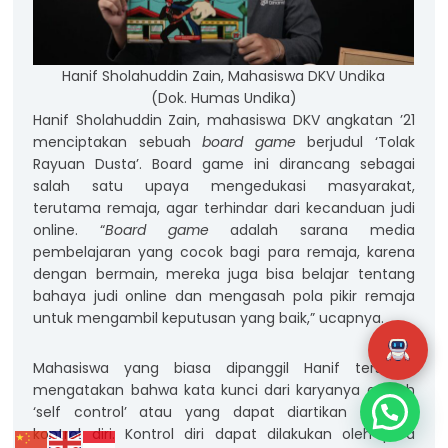
Hanif Sholahuddin Zain, Mahasiswa DKV Undika
(Dok. Humas Undika)
Hanif Sholahuddin Zain, mahasiswa DKV angkatan ’21
menciptakan sebuah
board game
berjudul ‘Tolak
Rayuan Dusta’. Board game ini dirancang sebagai
salah satu upaya mengedukasi masyarakat,
terutama remaja, agar terhindar dari kecanduan judi
online. “
Board game
adalah sarana media
pembelajaran yang cocok bagi para remaja, karena
dengan bermain, mereka juga bisa belajar tentang
bahaya judi online dan mengasah pola pikir remaja
untuk mengambil keputusan yang baik,” ucapnya.
Mahasiswa yang biasa dipanggil Hanif tersebut
mengatakan bahwa kata kunci dari karyanya adalah
‘self control’ atau yang dapat diartikan sebagai
kontrol diri. Kontrol diri dapat dilakukan oleh para