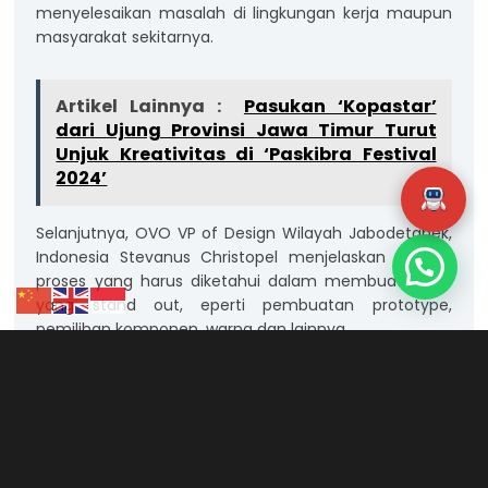
menyelesaikan masalah di lingkungan kerja maupun
masyarakat sekitarnya.
Artikel Lainnya :
Pasukan ‘Kopastar’
dari Ujung Provinsi Jawa Timur Turut
Unjuk Kreativitas di ‘Paskibra Festival
2024’
Selanjutnya, OVO VP of Design Wilayah Jabodetabek,
Indonesia Stevanus Christopel menjelaskan banyak
proses yang harus diketahui dalam membuat UI UX
yang stand out, eperti pembuatan prototype,
pemilihan komponen, warna dan lainnya.
“Dan pondasi dalam membuat UI UX yang impactfull,
yakni user centered thinking yang mampu membuat
produk dicintai pengguna, jadi bukan hanya
digunakan sekali lalu digunakan tapi digunakan
berkali-kali dan tidak ditinggalkan,” kata dia.