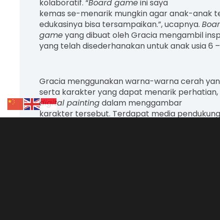
kolaboratif. “
Board game
ini saya
kemas se-menarik mungkin agar anak-anak t
edukasinya bisa tersampaikan.”, ucapnya.
Boa
game
yang dibuat oleh Gracia mengambil insp
yang telah disederhanakan untuk anak usia 6 – 
Gracia menggunakan warna-warna cerah ya
serta karakter yang dapat menarik perhatian,
digital painting
dalam menggambar
karakter tersebut. Terdapat media pendukung 
yaitu poster,
sticker
,
x banner
, dan gantungan k
Artikel Lainnya :
Foto Keberagaman Bud
Fotografi Tingkat Nasional
“Semoga inovasi
board
game
ini bisa mengenalkan dan menambah p