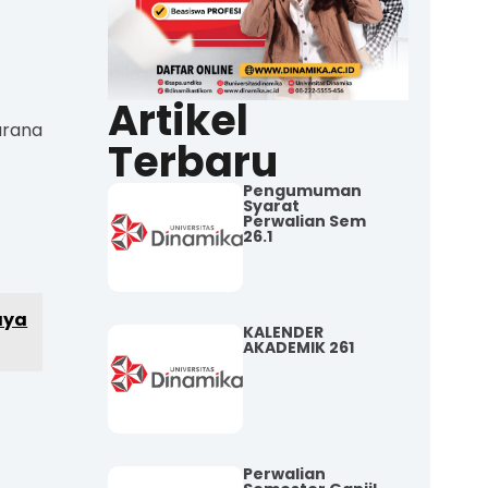
Artikel
arana
Terbaru
Pengumuman
Syarat
Perwalian Sem
26.1
aya
KALENDER
AKADEMIK 261
Perwalian