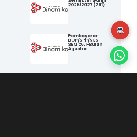
Semester Ganjil
2026/2027 (261)
Pembayaran
BOP/SPP/SKS
SEM 26.1-Bulan
Agustus
Pengumuman
Kenaikan BOP
TA 2026/2027
Sem 261
a 1
Informasi
Kelengkapan
Yudisium
Semester 252