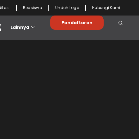
ditasi
Beasiswa
Unduh Logo
Hubungi Kami
Pendaftaran
k
Lainnya
i