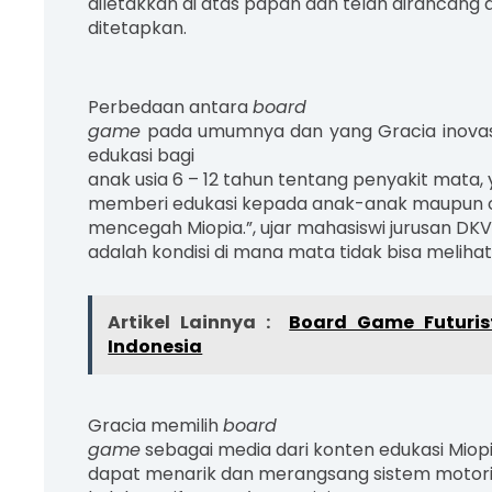
diletakkan di atas papan dan telah dirancang
ditetapkan.
Perbedaan antara
board
game
pada umumnya dan yang Gracia inovas
edukasi bagi
anak usia 6 – 12 tahun tentang penyakit mata, y
memberi edukasi kepada anak-anak maupun o
mencegah Miopia.”, ujar mahasiswi jurusan DKV
adalah kondisi di mana mata tidak bisa melihat 
Artikel Lainnya :
Board Game Futuri
Indonesia
Gracia memilih
board
game
sebagai media dari konten edukasi Miop
dapat menarik dan merangsang sistem motorik