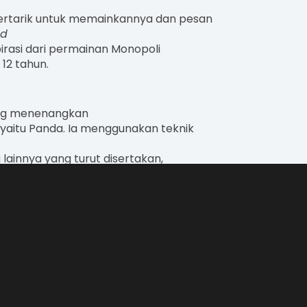
ertarik untuk memainkannya dan pesan
rd
irasi dari permainan Monopoli
12 tahun.
ng menenangkan
 yaitu Panda. Ia menggunakan teknik
lainnya yang turut disertakan,
unci.
aya Indonesia milik Mahasiswa Undika Raih Juar
engetahuan tentang bahayanya Miopia