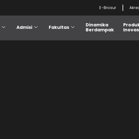
E-Brosur
Akre
Dinamika
Produ
i
Admisi
Fakultas
Berdampak
Inovas