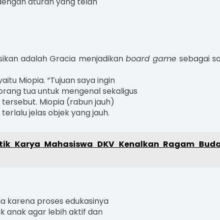
 dengan aturan yang telah
ikan adalah Gracia menjadikan
board game
sebagai s
aitu Miopia. “Tujuan saya ingin
rang tua untuk mengenal sekaligus
 tersebut. Miopia (rabun jauh)
terlalu jelas objek yang jauh.
stik Karya Mahasiswa DKV Kenalkan Ragam Bud
ia karena proses edukasinya
 anak agar lebih aktif dan