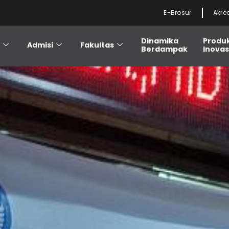
E-Brosur
Akre
Dinamika
Produ
i
Admisi
Fakultas
Berdampak
Inovas