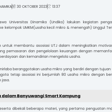
INAMIKA
30 OKTOBER 2023
13:37
wa Universitas Dinamika (Undika) lakukan kegiatan penga
 ke kelompok UMKM(usaha kecil mikro & menengah) Unggul Ter
h untuk membantu asosiasi UTJ dalam meningkatkan motivas
idang pemasaran dan pengelolaan keuangan dengan memanfa
keberdayaan dan kemandirian mengelola usaha.
i nirlaba beranggotakan usaha mikro yang berdiri dengan tujuan
gota tetap asosiasi ini berjumlah 80 usaha mikro dengan be
n jasa.
ka dalam Banyuwangi Smart Kampung
eserta dibekali beberapa materi, yang pertama penguatan mo