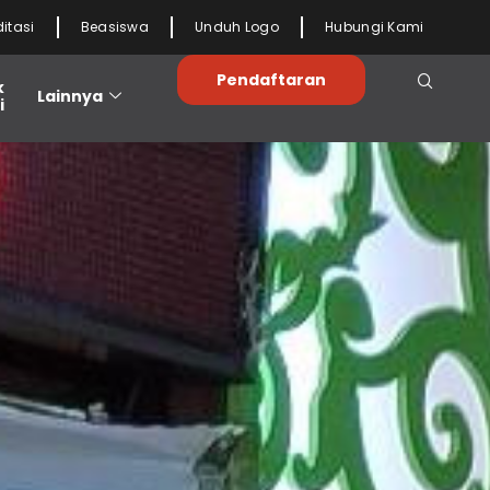
ditasi
Beasiswa
Unduh Logo
Hubungi Kami
Pendaftaran
k
Lainnya
i