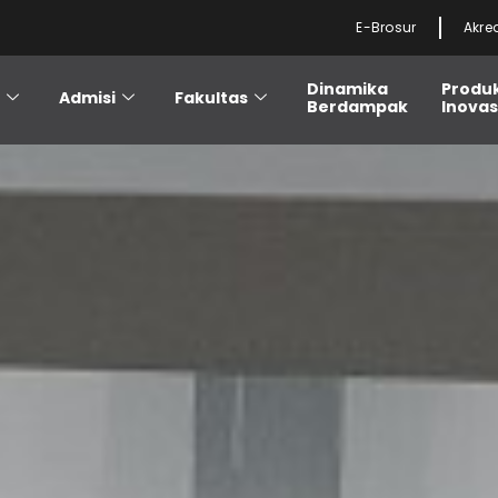
E-Brosur
Akre
Dinamika
Produ
i
Admisi
Fakultas
Berdampak
Inovas