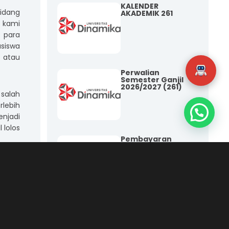
KALENDER
Bidang
AKADEMIK 261
n kami
 para
siswa
t atau
Perwalian
Semester Ganjil
2026/2027 (261)
 salah
rlebih
enjadi
 lolos
Pembayaran
BOP/SPP/SKS
SEM 26.1-Bulan
Agustus
t
Pengumuman
xcited
Kenaikan BOP
a biar
TA 2026/2027
Sem 261