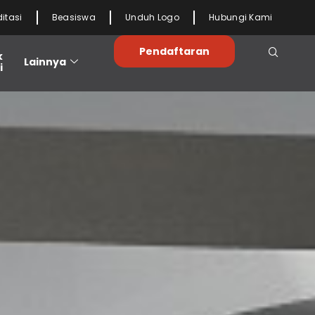
ditasi
Beasiswa
Unduh Logo
Hubungi Kami
Pendaftaran
k
Lainnya
i