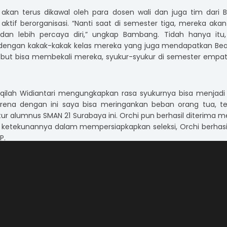
 akan terus dikawal oleh para dosen wali dan juga tim dari 
aktif berorganisasi. “Nanti saat di semester tiga, mereka aka
 dan lebih percaya diri,” ungkap Bambang. Tidah hanya itu,
dengan kakak-kakak kelas mereka yang juga mendapatkan Bea
sebut bisa membekali mereka, syukur-syukur di semester empa
Aqilah Widiantari mengungkapkan rasa syukurnya bisa menjadi
arena dengan ini saya bisa meringankan beban orang tua, te
utur alumnus SMAN 21 Surabaya ini. Orchi pun berhasil diterima m
t ketekunannya dalam mempersiapkapkan seleksi, Orchi berhasil
P.
 Undika Agar Menjadi Pusat Pengembangan E-Spor
am tentang Undika yang dahulu bernama STIKOM Surabaya ini. “E
k lagi dan juga ingin segera bergabung ke organisasi yang ad