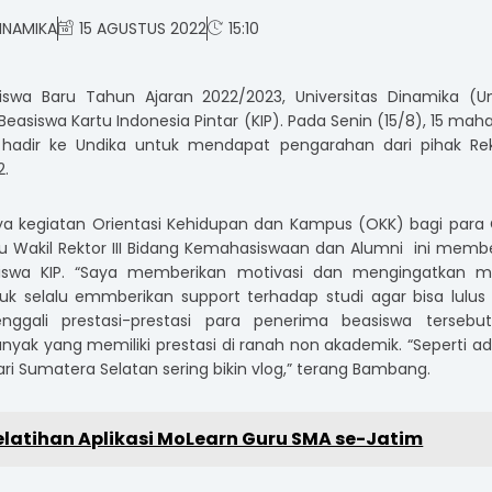
INAMIKA
15 AGUSTUS 2022
15:10
wa Baru Tahun Ajaran 2022/2023, Universitas Dinamika (Un
siswa Kartu Indonesia Pintar (KIP). Pada Senin (15/8), 15 mah
hadir ke Undika untuk mendapat pengarahan dari pihak Rek
2.
a kegiatan Orientasi Kehidupan dan Kampus (OKK) bagi para
aku Wakil Rektor III Bidang Kemahasiswaan dan Alumni ini memb
iswa KIP. “Saya memberikan motivasi dan mengingatkan m
uk selalu emmberikan support terhadap studi agar bisa lulus
gali prestasi-prestasi para penerima beasiswa tersebu
ak yang memiliki prestasi di ranah non akademik. “Seperti ad
dari Sumatera Selatan sering bikin vlog,” terang Bambang.
elatihan Aplikasi MoLearn Guru SMA se-Jatim