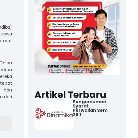
dika)
asiswa
torat
 Calon
erikan
ereka
 tepat
t dan
Artikel Terbaru
a dari
Pengumuman
Syarat
Perwalian Sem
26.1