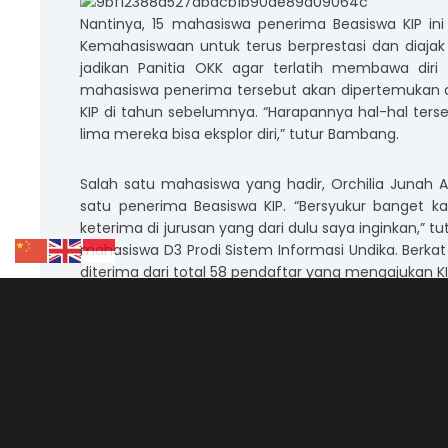
Nantinya, 15 mahasiswa penerima Beasiswa KIP ini
Kemahasiswaan untuk terus berprestasi dan diajak 
jadikan Panitia OKK agar terlatih membawa diri
mahasiswa penerima tersebut akan dipertemukan 
KIP di tahun sebelumnya. “Harapannya hal-hal ter
lima mereka bisa eksplor diri,” tutur Bambang.
Salah satu mahasiswa yang hadir, Orchilia Junah 
satu penerima Beasiswa KIP. “Bersyukur banget k
keterima di jurusan yang dari dulu saya inginkan,” t
mahasiswa D3 Prodi Sistem Informasi Undika. Berka
diterima dari total 58 pendaftar yang mengajukan KI
Artikel Lainnya :
KONI Kerjasama Dengan
Ia pun tidak sabar untuk lebih mengenal lebih dal
banget mau jadi mahasiswa, ingin tahu lebih banya