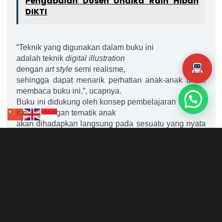
Pengabdian Dosen Undika Raih Hibah
DIKTI
“Teknik yang digunakan dalam buku ini
adalah teknik
digital illustration
dengan
art style
semi realisme,
sehingga dapat menarik perhatian anak-anak untuk
membaca buku ini.”, ucapnya.
Buku ini didukung oleh konsep pembelajaran tematik,
karena dengan tematik anak
akan dihadapkan langsung pada sesuatu yang nyata
sehingga mereka akan lebih
aktif dalam belajar.
“Semoga buku ini bisa mengenalkan ketiga pahlawan
tanah air ini kepada anak-anak dan bisa
menumbuhkan jiwa nasionalisme para
anak-anak muda penerus bangsa ini.”, tutupnya.